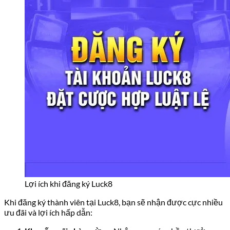
Lợi ích khi đăng ký Luck8
Khi đăng ký thành viên tại Luck8, bạn sẽ nhận được cực nhiều
ưu đãi và lợi ích hấp dẫn: