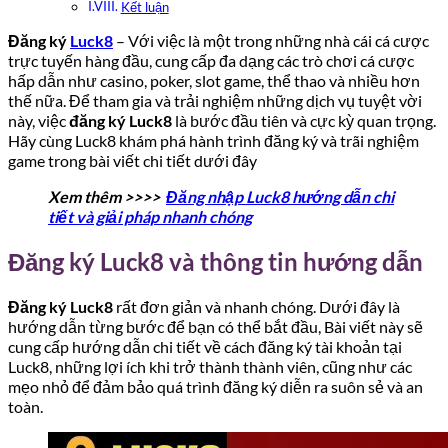
Kết luận
Đăng ký
Luck8
– Với việc là một trong những nhà cái cá cược
trực tuyến hàng đầu, cung cấp đa dạng các trò chơi cá cược
hấp dẫn như casino, poker, slot game, thể thao và nhiều hơn
thế nữa. Để tham gia và trải nghiệm những dịch vụ tuyệt vời
này, việc
đăng ký Luck8
là bước đầu tiên và cực kỳ quan trọng.
Hãy cùng Luck8 khám phá hành trình đăng ký và trãi nghiệm
game trong bài viết chi tiết dưới đây
Xem thêm >>>>
Đăng nhập Luck8 hướng dẫn chi
tiết và giải pháp nhanh chóng
Đăng ký Luck8 và thông tin hướng dẫn
Đăng ký Luck8
rất đơn giản và nhanh chóng. Dưới đây là
hướng dẫn từng bước để bạn có thể bắt đầu, Bài viết này sẽ
cung cấp hướng dẫn chi tiết về cách đăng ký tài khoản tại
Luck8, những lợi ích khi trở thành thành viên, cũng như các
mẹo nhỏ để đảm bảo quá trình đăng ký diễn ra suôn sẻ và an
toàn.