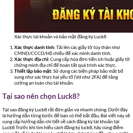
Xác thực tài khoản và bảo mật đăng ký Luck8
Xác thực danh tính
: Tải lên các giấy tờ tùy thân như
CMND/CCCD/Hộ chiếu để xác minh danh tính.
Xác thực địa chỉ
: Cung cấp hóa đơn tiện ích hoặc giấy tờ
chứng minh địa chỉ để hoàn tất quá trình xác thực.
Thiết lập bảo mật
: Sử dụng các biện pháp bảo mật bổ
sung như xác thực hai yếu tố (Vd như 2FA) để tăng
cường an toàn cho tài khoản.
Tại sao nên chọn Luck8?
Tại sao đăng ký Luck8 rất đơn giản và nhanh chóng. Dưới đây
là hướng dẫn từng bước để bạn có thể bắt đầu, Bài viết này sẽ
cung cấp hướng dẫn chi tiết về cách đăng ký tài khoản tại
Luck8 Trước khi tìm hiểu cách đăng ký luck8, hãy cùng điểm