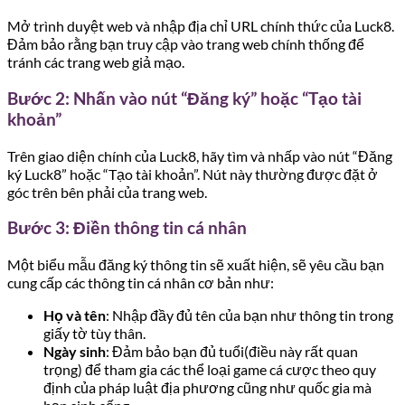
Mở trình duyệt web và nhập địa chỉ URL chính thức của Luck8.
Đảm bảo rằng bạn truy cập vào trang web chính thống để
tránh các trang web giả mạo.
Bước 2: Nhấn vào nút “Đăng ký” hoặc “Tạo tài
khoản”
Trên giao diện chính của Luck8, hãy tìm và nhấp vào nút “Đăng
ký Luck8” hoặc “Tạo tài khoản”. Nút này thường được đặt ở
góc trên bên phải của trang web.
Bước 3: Điền thông tin cá nhân
Một biểu mẫu đăng ký thông tin sẽ xuất hiện, sẽ yêu cầu bạn
cung cấp các thông tin cá nhân cơ bản như:
Họ và tên
: Nhập đầy đủ tên của bạn như thông tin trong
giấy tờ tùy thân.
Ngày sinh
: Đảm bảo bạn đủ tuổi(điều này rất quan
trọng) để tham gia các thể loại game cá cược theo quy
định của pháp luật địa phương cũng như quốc gia mà