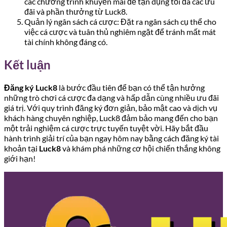
các chương trình khuyến mãi để tận dụng tối đa các ưu
đãi và phần thưởng từ Luck8.
Quản lý ngân sách cá cược: Đặt ra ngân sách cụ thể cho
việc cá cược và tuân thủ nghiêm ngặt để tránh mất mát
tài chính không đáng có.
Kết luận
Đăng ký Luck8
là bước đầu tiên để bạn có thể tận hưởng
những trò chơi cá cược đa dạng và hấp dẫn cùng nhiều ưu đãi
giá trị. Với quy trình đăng ký đơn giản, bảo mật cao và dịch vụ
khách hàng chuyên nghiệp, Luck8 đảm bảo mang đến cho bạn
một trải nghiệm cá cược trực tuyến tuyệt vời. Hãy bắt đầu
hành trình giải trí của bạn ngay hôm nay bằng cách đăng ký tài
khoản tại
Luck8
và khám phá những cơ hội chiến thắng không
giới hạn!