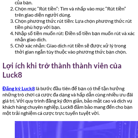
của bạn.
Chọn mục “Rút tiền”: Tìm và nhấp vào mục “Rút tiền”
trên giao diện người dùng.
Chọn phương thức rút tiền: Lựa chọn phương thức rút
tiền phù hợp với bạn.
Nhập số tiền muốn rút: Điền số tiền bạn muốn rút và xác
nhận giao dịch.
Chờ xác nhận: Giao dịch rút tiền sẽ được xử lý trong
thời gian ngắn tùy thuộc vào phương thức bạn chọn.
Lợi ích khi trở thành thành viên của
Luck8
Đăng ký Luck8
là bước đầu tiên để bạn có thể tận hưởng
những trò chơi cá cược đa dạng và hấp dẫn cùng nhiều ưu đãi
giá trị. Với quy trình đăng ký đơn giản, bảo mật cao và dịch vụ
khách hàng chuyên nghiệp, Luck8 đảm bảo mang đến cho bạn
một trải nghiệm cá cược trực tuyến tuyệt vời.