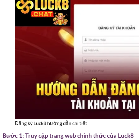
Đăng ký Luck8 hướng dẫn chi tiết
Bước 1: Truy cập trang web chính thức của Luck8